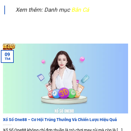
Xem thêm: Danh mục
Bắn Cá
09
Th4
Xổ Số One88 – Cơ Hội Trúng Thưởng Và Chiến Lược Hiệu Quả
Xổ Số One88 không chỉ đơn thuần là trò chơi may rủi mà còn là [...]