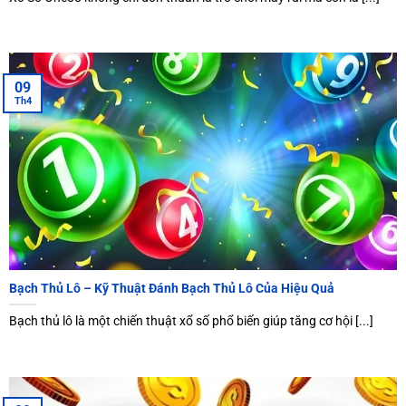
09
Th4
Bạch Thủ Lô – Kỹ Thuật Đánh Bạch Thủ Lô Của Hiệu Quả
Bạch thủ lô là một chiến thuật xổ số phổ biến giúp tăng cơ hội [...]