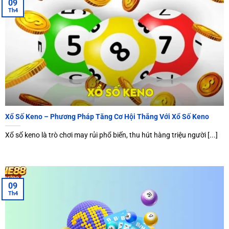
09
Th4
Xổ Số Keno – Phương Pháp Tăng Cơ Hội Thắng Với Xổ Số Keno
Xổ số keno là trò chơi may rủi phổ biến, thu hút hàng triệu người [...]
09
Th4